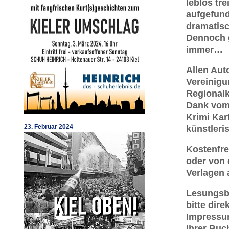
leblos tr
aufgefund
dramatisc
Dennoch g
immer…
Allen Aut
Vereinigu
Regionalk
Dank vom 
Krimi Kar
23. Februar 2024
künstleri
Kostenfre
oder von 
Verlagen 
Lesungsb
bitte dire
Impressum
Ihrer Buc