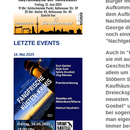
Bürger m
Aufkomme
dem Aufb
Nachtlebe
George di
noch einm
"Nachtgei
LETZTE EVENTS
Auch in "
16. Mai 2025
sie mit a
Geschicht
allem um
Stöbern S
Kaufhäus
Dreiecksp
neuesten 
Goebel" 
bei soge
man eigen
immer be