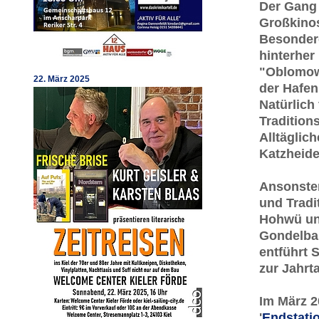
Der Gang 
Großkino
Besonder
hinterher
"Oblomow
22. März 2025
der Hafen
Natürlich
Tradition
Alltäglic
Katzheide
Ansonsten
und Tradi
Hohwü und
Gondelbah
entführt 
zur Jahrt
Im März 2
'
Endstatio