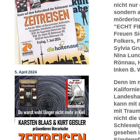
nicht nur 
sondern a
mörderisc
"ECHT FI
Freuen Si
Folkers, F
Sylvia Gr
Nina Lund
Rönnau, H
Inken B. 
5. April 2024
Denn im m
Kaliforni
Landeshau
kann mit 
mit Traum
nicht die
Schleswig
gesehen i
Sündenpfu