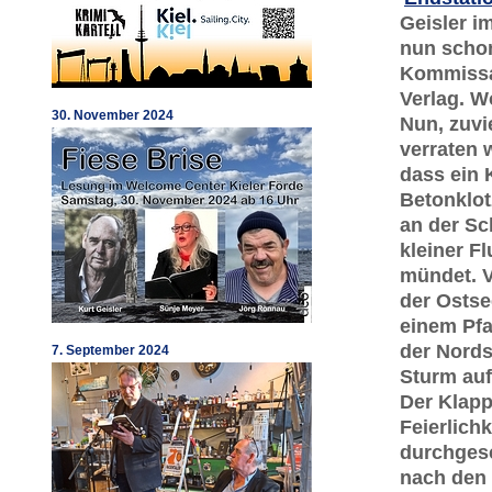
Geisler i
nun schon
Kommissa
Verlag. W
30. November 2024
Nun, zuvie
verraten 
dass ein 
Betonklot
an der Sc
kleiner Fl
mündet. V
der Osts
einem Pfa
der Nords
7. September 2024
Sturm au
Der Klapp
Feierlich
durchgesc
nach den 