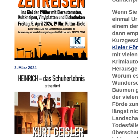
Wenn Sie 
einmal Ur
einem der
dann empf
Kurzgesc
Kieler Fö
mit viele
Krimiautor
3. März 2024
Herausgeb
Worum es
Wundersc
Bäumen g
der viele
Förde zum
längst nic
Landschaf
Todesfäll
überschat