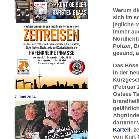
Warum die
sich im 
jegliche 
immer auc
Nordlicht
Polizei, 
gesund, a
Das Böse 
in der ne
Kurzgesc
(Februar 
Ostsee Ta
7. Juni 2024
brandhei
gefährlic
Abgründe 
darunter 
Kartell
, z
von Kurt 