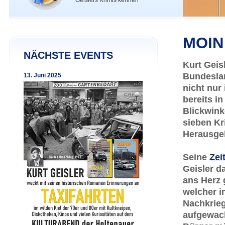
Geislers Krimis kennen
MOIN
NÄCHSTE EVENTS
Kurt Geis
Bundeslan
13. Juni 2025
nicht nur
bereits i
Blickwink
sieben Kr
Herausgeb
Seine
Zei
Geisler d
ans Herz
welcher in
Nachkrieg
aufgewach